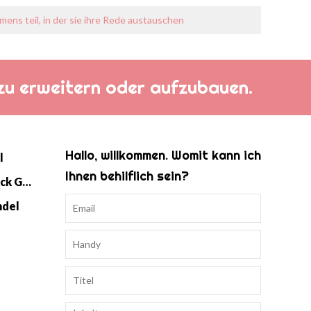
s teil, in der sie ihre Rede austauschen
h zu erweitern oder aufzubauen.
Hallo, willkommen. Womit kann ich
l
Ihnen behilflich sein?
Baby Strick Swaddle Schlafsack Großhandel
ndel