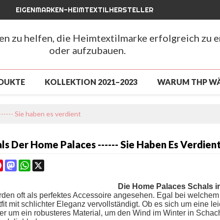
EIGENMARKEN-HEIMTEXTILHERSTELLER
hen zu helfen, die Heimtextilmarke erfolgreich zu 
oder aufzubauen.
DUKTE
KOLLEKTION 2021–2023
WARUM THP W
LUSSVERKAUF
NEUANKÖMMLING 2026
NEUAN
----- Sie haben es verdient
CHLUSSVERKAUF
ÜBER UNS
NACHRICHTEN
ls Der Home Palaces ------ Sie Haben Es Verdien
FAQ
cebook
Pinterest
Mastodon
WhatsApp
X
Die Home Palaces Schals i
den oft als perfektes Accessoire angesehen. Egal bei welchem W
tfit mit schlichter Eleganz vervollständigt. Ob es sich um eine
er um ein robusteres Material, um den Wind im Winter in Schach