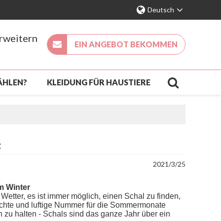
Deutsch
erweitern
EIN ANGEBOT BEKOMMEN
ÄHLEN?
KLEIDUNG FÜR HAUSTIERE
KÖMMLING
KONTAKT
FAQ
t
2021/3/25
m Winter
etter, es ist immer möglich, einen Schal zu finden,
 leichte und luftige Nummer für die Sommermonate
 zu halten - Schals sind das ganze Jahr über ein