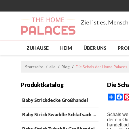
Ziel ist es, Mensc
ZUHAUSE
HEIM
ÜBER UNS
PRO
NEUANKÖMMLING
PRODUKTE
SCH
Startseite
/
alle
/
Blog
/
Die Schals der Home Palaces -
BENUTZERDEFINIERT, GROSSHANDEL
S
Produktkatalog
Die Scha
NACHRICHTEN
KONTAKTIERE UNS
Share
Fa
Baby Strickdecke Großhandel
Baby Strick Swaddle Schlafsack Großhandel
Schals wer
der ein Ou
handelt od
Baby Strick Zubehör Großhandel