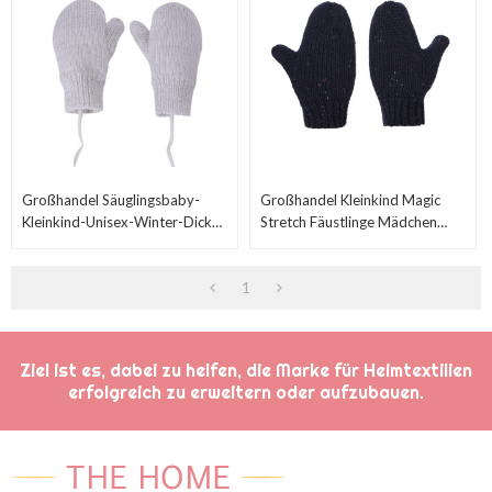
Großhandel Säuglingsbaby-
Großhandel Kleinkind Magic
Kleinkind-Unisex-Winter-Dicke
Stretch Fäustlinge Mädchen
Warme Gestrickte Handschuhe
Soft Knit Handschuh Baby
Fäustlinge Mit Schnur
Strickhandschuhe
1
Ziel ist es, dabei zu helfen, die Marke für Heimtextilien
erfolgreich zu erweitern oder aufzubauen.