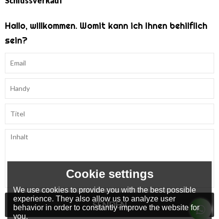
Schlussverkauf
Hallo, willkommen. Womit kann ich Ihnen behilflich
sein?
Cookie settings
We use cookies to provide you with the best possible
experience. They also allow us to analyze user
SENDEN
behavior in order to constantly improve the website for
you.