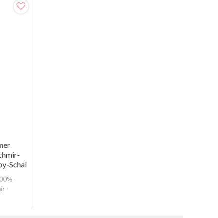
mer
chmir-
by-Schal
100%
ir-
ollschals.