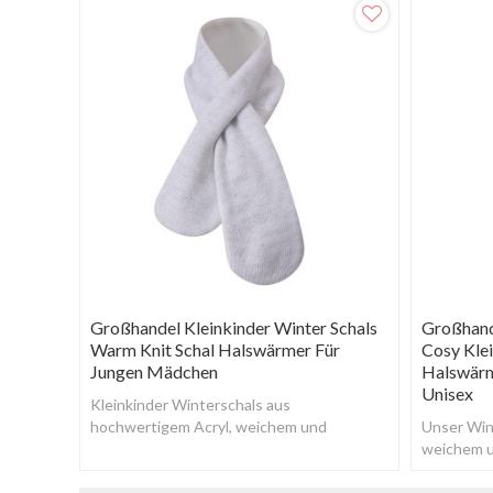
Großhandel Kleinkinder Winter Schals
Großhand
Warm Knit Schal Halswärmer Für
Cosy Kle
Jungen Mädchen
Halswärm
Unisex
Kleinkinder Winterschals aus
hochwertigem Acryl, weichem und
Unser Wint
bequemem Stoff, ohne Geruch, können
weichem u
lange verwendet werden.
weich, be