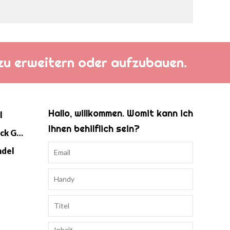
h zu erweitern oder aufzubauen.
Hallo, willkommen. Womit kann ich
l
Ihnen behilflich sein?
Baby Strick Swaddle Schlafsack Großhandel
ndel