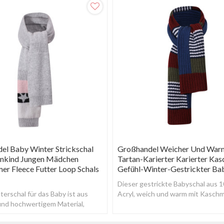
el Baby Winter Strickschal
Großhandel Weicher Und War
inkind Jungen Mädchen
Tartan-Karierter Karierter Kas
er Fleece Futter Loop Schals
Gefühl-Winter-Gestrickter Ba
Dieser gestrickte Babyschal aus 
erschal für das Baby ist aus
Acryl, weich und warm mit Kaschm
nd hochwertigem Material,
Feeling, weicher als die meisten W
quem und hautfreundlich.