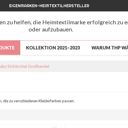
EIGENMARKEN-HEIMTEXTILHERSTELLER
hen zu helfen, die Heimtextilmarke erfolgreich zu 
oder aufzubauen.
DUKTE
KOLLEKTION 2021–2023
WARUM THP W
LUSSVERKAUF
NEUANKÖMMLING 2026
NEUAN
aby Strickschal Großhandel
CHLUSSVERKAUF
ÜBER UNS
NACHRICHTEN
FAQ
, die zu verschiedenen Kleiderfarben passen.