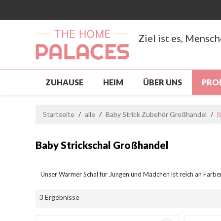
Ziel ist es, Mensc
ZUHAUSE
HEIM
ÜBER UNS
PRO
NEUANKÖMMLING
PRODUKTE
SCH
Startseite
/
alle
/
Baby Strick Zubehör Großhandel
/
B
BENUTZERDEFINIERT, GROSSHANDEL
S
Baby Strickschal Großhandel
NACHRICHTEN
KONTAKTIERE UNS
Unser Warmer Schal für Jungen und Mädchen ist reich an Farben
3 Ergebnisse