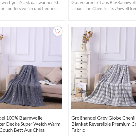
wertiges Acryl, das wärmer ist
Gut verarbeitet aus Bio-Baumwoll
e, besonders weich und bequem.
schädliche Chemikalie. Umweltfre
und Gesundheit.
del 100% Baumwolle
Großhandel Grey Globe Chenill
er Decke Super Weich Warm
Blanket Reversible Premium C
 Couch Bett Aus China
Fabric