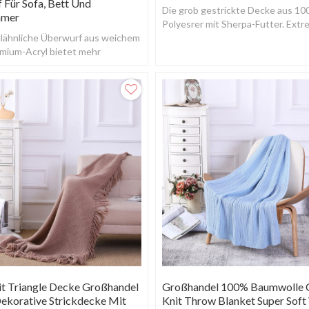
 Für Sofa, Bett Und
Die grob gestrickte Decke aus 1
mer
Polyesrer mit Sherpa-Futter. Ext
llähnliche Überwurf aus weichem
und warm.
mium-Acryl bietet mehr
t und Festigkeit als Wolle
 Triangle Decke Großhandel
Großhandel 100% Baumwolle 
ekorative Strickdecke Mit
Knit Throw Blanket Super Sof