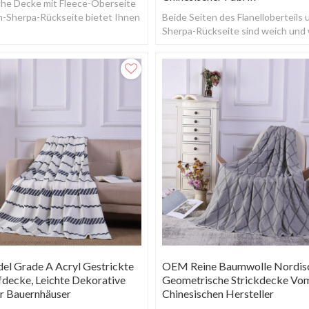
he Decke mit Fleece-Oberseite
h-Sherpa-Rückseite bietet Ihnen
Beide Seiten des Flanelloberteils 
ene Weichheitsgefühle.
Sherpa-Rückseite sind weich und
sodass es sich um eine bequeme
Bettdecke handel
el Grade A Acryl Gestrickte
OEM Reine Baumwolle Nordis
decke, Leichte Dekorative
Geometrische Strickdecke Vo
r Bauernhäuser
Chinesischen Hersteller