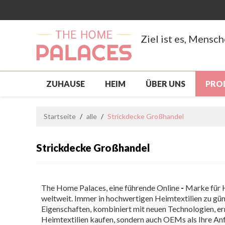
Ziel ist es, Mensc
ZUHAUSE
HEIM
ÜBER UNS
PRO
NEUANKÖMMLING
PRODUKTE
SCH
Startseite
/
alle
/
Strickdecke Großhandel
BENUTZERDEFINIERT, GROSSHANDEL
S
Strickdecke Großhandel
NACHRICHTEN
KONTAKTIERE UNS
The Home Palaces, eine führende Online
-
Marke für H
weltweit. Immer in hochwertigen Heimtextilien zu gü
Eigenschaften, kombiniert mit neuen Technologien, er
Heimtextilien kaufen, sondern auch OEMs als Ihre An