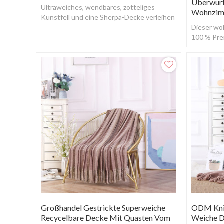
Überwurf
Ultraweiches, wendbares, zotteliges
Wohnzim
Kunstfell und eine Sherpa-Decke verleihen
Ihrem Raum einen einzigartigen Stil
Dieser wo
100 % Pre
Flexibilitä
Großhandel Gestrickte Superweiche
ODM Knit
Recycelbare Decke Mit Quasten Vom
Weiche D