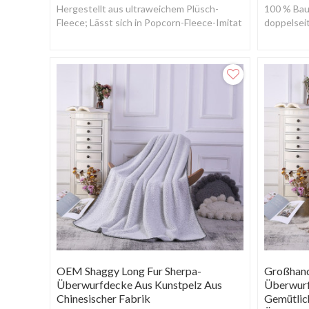
Hergestellt aus ultraweichem Plüsch-
100 % Bau
Fleece; Lässt sich in Popcorn-Fleece-Imitat
doppelseit
umwandeln
wendbar.
OEM Shaggy Long Fur Sherpa-
Großhand
Überwurfdecke Aus Kunstpelz Aus
Überwurf
Chinesischer Fabrik
Gemütlich