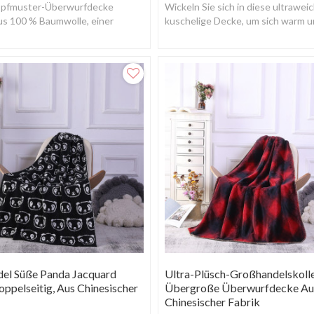
opfmuster-Überwurfdecke
Wickeln Sie sich in diese ultrawei
us 100 % Baumwolle, einer
kuschelige Decke, um sich warm 
en, gestrickten, doppelreihig
bequem zu halten!
Struktur.
el Süße Panda Jacquard
Ultra-Plüsch-Großhandelskoll
ppelseitig, Aus Chinesischer
Übergroße Überwurfdecke Au
Chinesischer Fabrik