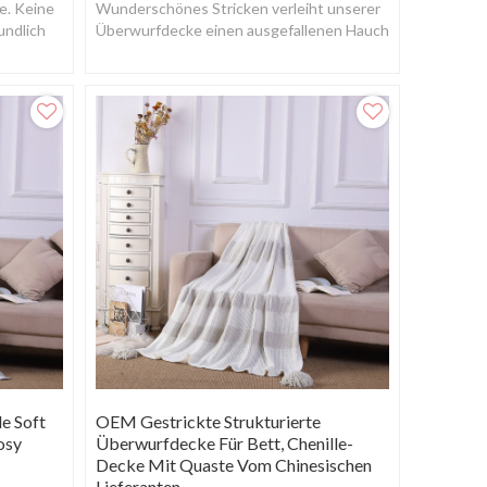
e. Keine
Wunderschönes Stricken verleiht unserer
undlich
Überwurfdecke einen ausgefallenen Hauch
von detaillierter Raffinesse.
e Soft
OEM Gestrickte Strukturierte
osy
Überwurfdecke Für Bett, Chenille-
Decke Mit Quaste Vom Chinesischen
Lieferanten