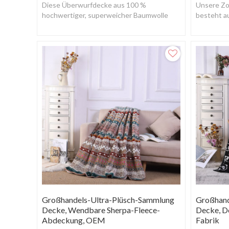
Diese Überwurfdecke aus 100 %
Unsere Z
hochwertiger, superweicher Baumwolle
besteht a
fühlt sich glatt an, ist warm und leicht.
superweich
gewebten 
Großhandels-Ultra-Plüsch-Sammlung
Großhand
Decke, Wendbare Sherpa-Fleece-
Decke, Do
Abdeckung, OEM
Fabrik