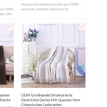
Unsere Strickdecke besteht aus 100%
 aus 100%
weichem, sanftem Polyester, ist
das sehr
unglaublich weich, knitter- und
lichtbeständig und vergießt
uasten
OEM Großhandel Strukturierte
 Decke
Gestrickte Decke Mit Quasten Vom
Chinesischen Lieferanten
decke mit