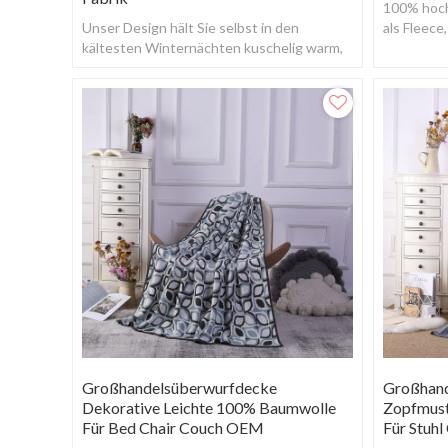
100% hoch
Unser Design hält Sie selbst in den
als Fleec
kältesten Winternächten kuschelig warm,
aber auch kühl genug, um es in den warmen
Sommermon
Großhandelsüberwurfdecke
Großhan
Dekorative Leichte 100% Baumwolle
Zopfmust
Für Bed Chair Couch OEM
Für Stuhl