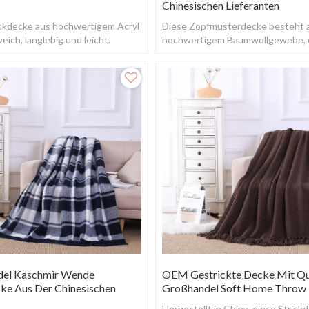
Chinesischen Lieferanten
ickdecke aus hochwertigem Acryl
Diese Zopfmusterdecke besteht
eich, langlebig und leicht.
hochwertigem Baumwollgewebe, 
weich und bequem ist.
el Kaschmir Wende
OEM Gestrickte Decke Mit Q
cke Aus Der Chinesischen
Großhandel Soft Home Throw
Hergestellt in China, diese Strick