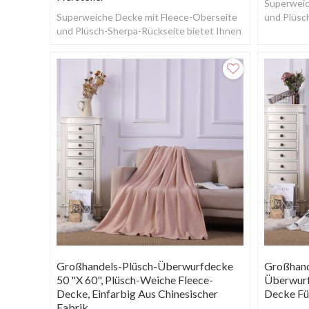
Superweic
Superweiche Decke mit Fleece-Oberseite
und Plüsc
und Plüsch-Sherpa-Rückseite bietet Ihnen
verschied
verschiedene Weichheitsgefühle.
Großhandels-Plüsch-Überwurfdecke
Großhand
50 "x 60", Plüsch-Weiche Fleece-
Überwurf
Decke, Einfarbig Aus Chinesischer
Decke Fü
Fabrik