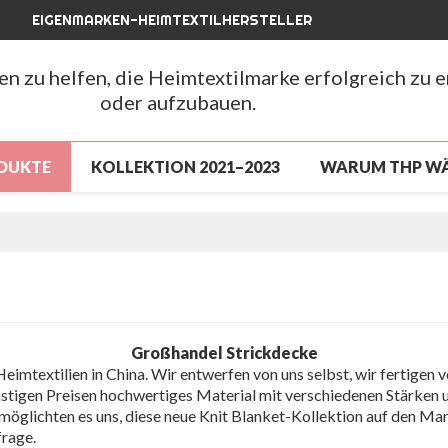
EIGENMARKEN-HEIMTEXTILHERSTELLER
hen zu helfen, die Heimtextilmarke erfolgreich zu 
oder aufzubauen.
DUKTE
KOLLEKTION 2021–2023
WARUM THP W
LUSSVERKAUF
NEUANKÖMMLING 2026
NEUAN
CHLUSSVERKAUF
ÜBER UNS
NACHRICHTEN
FAQ
Großhandel Strickdecke
eimtextilien in China. Wir entwerfen von uns selbst, wir fertigen
nstigen Preisen hochwertiges Material mit verschiedenen Stärken 
möglichten es uns, diese neue Knit Blanket-Kollektion auf den Mar
frage.