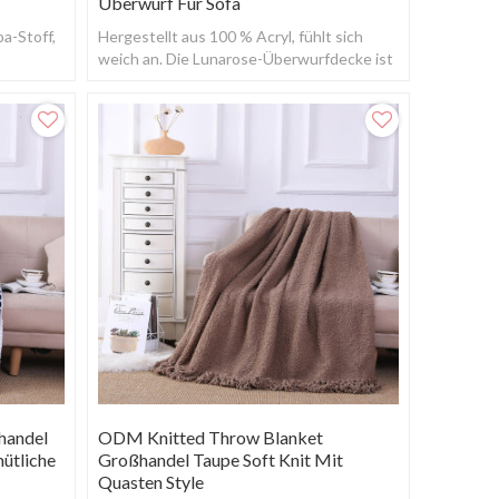
Überwurf Für Sofa
a-Stoff,
Hergestellt aus 100 % Acryl, fühlt sich
licht
weich an. Die Lunarose-Überwurfdecke ist
leicht und kuschelig.
handel
ODM Knitted Throw Blanket
ütliche
Großhandel Taupe Soft Knit Mit
Quasten Style