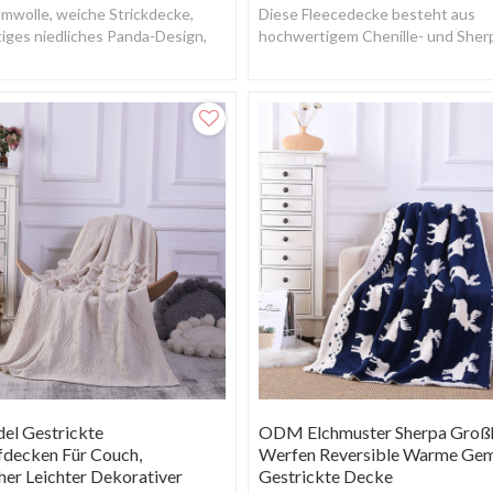
mwolle, weiche Strickdecke,
Diese Fleecedecke besteht aus
iges niedliches Panda-Design,
hochwertigem Chenille- und Sherp
der eine lange Lebensdauer ermög
el Gestrickte
ODM Elchmuster Sherpa Groß
decken Für Couch,
Werfen Reversible Warme Gem
er Leichter Dekorativer
Gestrickte Decke