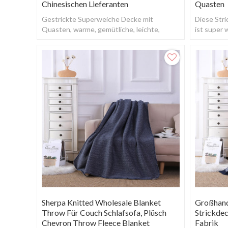
Chinesischen Lieferanten
Quasten
Gestrickte Superweiche Decke mit
Diese Str
Quasten, warme, gemütliche, leichte,
ist super w
flauschige, gewebte Decke.
Sherpa Knitted Wholesale Blanket
Großhand
Throw Für Couch Schlafsofa, Plüsch
Strickde
Chevron Throw Fleece Blanket
Fabrik