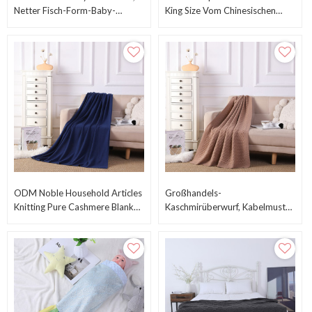
Netter Fisch-Form-Baby-
King Size Vom Chinesischen
Schlafsack
Lieferanten
ODM Noble Household Articles
Großhandels-
Knitting Pure Cashmere Blanket
Kaschmirüberwurf, Kabelmuster,
Throw On Schaukelstuhl Sofa
Natürliche Recycelte
Aus Chinesischer Fabrik
Kaschmirdecke Aus
Chinesischem Fcatory