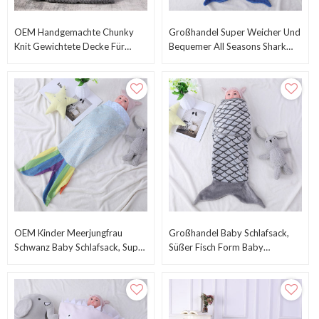
OEM Handgemachte Chunky
Großhandel Super Weicher Und
Knit Gewichtete Decke Für
Bequemer All Seasons Shark
Schlaf, Stress Oder Heimdeko
Tail Baby Schlafsack
OEM Kinder Meerjungfrau
Großhandel Baby Schlafsack,
Schwanz Baby Schlafsack, Super
Süßer Fisch Form Baby
Bequemer Flanell Fleece
Schlafsack
Meerjungfrau Regenbogen
Schlafsack Großhandel