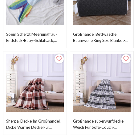
Soem Scherzt Meerjungfrau-
Großhandel Bettwäsche
Endstück-Baby-Schlafsack,
Baumwolle King Size Blanket-
Super Bequemer Flanell-Vlies-
90x108 Zoll,weich
Meerjungfrau-Regenbogen-
Atmungsaktiv,aus China
Schlafsack-Großverkauf
Sherpa-Decke Im Großhandel,
Großhandelsüberwurfdecke
Dicke Warme Decke Für
Weich Für Sofa-Couch-
Winterbetten Aus Chinesischer
Dekorative Gestrickte Decke