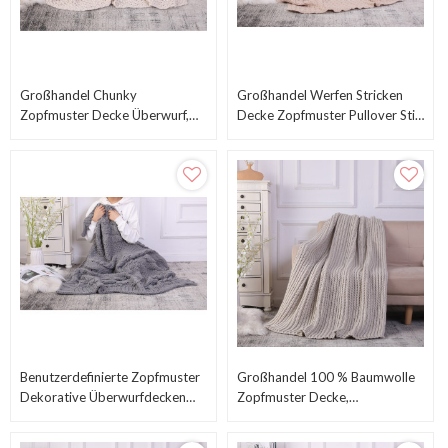
Großhandel Chunky
Großhandel Werfen Stricken
Zopfmuster Decke Überwurf,
Decke Zopfmuster Pullover Stil
Maschinenwaschbar
Das Ganze Jahr Über Geschenk
Benutzerdefinierte Zopfmuster
Großhandel 100 % Baumwolle
Dekorative Überwurfdecken
Zopfmuster Decke,
Für Couch, Weich, Gemütlich
Maschinenwaschbar
Und Maschinenwaschbar