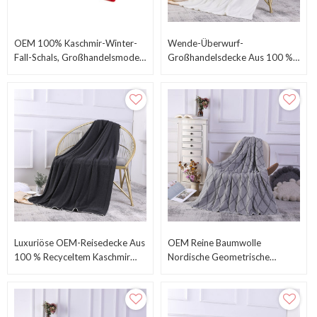
OEM 100% Kaschmir-Winter-
Wende-Überwurf-
Fall-Schals, Großhandelsmode-
Großhandelsdecke Aus 100 %
Wolltartan-Karierter Karierter
Recyceltem Kaschmir Vom
Schal
Chinesischen Lieferanten
Luxuriöse OEM-Reisedecke Aus
OEM Reine Baumwolle
100 % Recyceltem Kaschmir
Nordische Geometrische
Vom Chinesischen Hersteller
Strickdecke Vom Chinesischen
Hersteller