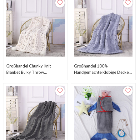
Großhandel Chunky Knit
Großhandel 100%
Blanket Bulky Throw
Handgemachte Klobige Decke
Handmade Blanket Super Large
Gestrickte Gewichtete Decke-
Für Ihr Bett, Sofa, Schlafzimmer
Oder Wohnzimmer