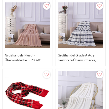
Fabrik
Von China
Großhandels-Plüsch-
Großhandel Grade A Acryl
Überwurfdecke 50 "x 60",
Gestrickte Überwurfdecke,
Plüsch-Weiche Fleece-Decke,
Leichte Dekorative Decke Für
Einfarbig Aus Chinesischer
Bauernhäuser
Fabrik