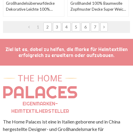
Großhandelsüberwurfdecke
Großhandel 100% Baumwolle
Dekorative Leichte 100%
Zopfmuster Decke Super Weich
Baumwolle Für Bed Chair Couch
Warm Für Stuhl Couch Bett Aus
OEM
China
1
2
3
4
5
6
7
Ziel ist es, dabei zu helfen, die Marke für Heimtextilien
erfolgreich zu erweitern oder aufzubauen.
EIGENMARKEN-
HEIMTEXTILHERSTELLER
The Home Palaces ist eine in Italien geborene und in China
hergestellte Designer- und Großhandelsmarke für