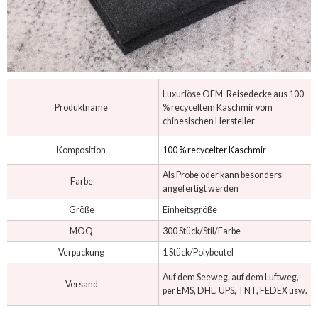
Luxuriöse OEM-Reisedecke aus 100
Produktname
% recyceltem Kaschmir vom
chinesischen Hersteller
Komposition
100 % recycelter Kaschmir
Als Probe oder kann besonders
Farbe
angefertigt werden
Größe
Einheitsgröße
MOQ
300 Stück/Stil/Farbe
Verpackung
1 Stück/Polybeutel
Auf dem Seeweg, auf dem Luftweg,
Versand
per EMS, DHL, UPS, TNT, FEDEX usw.