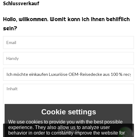
Schlussverkauf
Hallo, willkommen. Womit kann ich Ihnen behilflich
sein?
Cookie settings
We use cookies to provide you with the best possible
experience. They also allow us to analyze user
SENDEN
behavior in order to constantly improve the website for