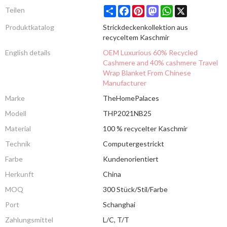
Share
Facebook
Pinterest
Mastodon
WhatsApp
X
Teilen
Produktkatalog
Strickdeckenkollektion aus
recyceltem Kaschmir
English details
OEM Luxurious 60% Recycled
Cashmere and 40% cashmere Travel
Wrap Blanket From Chinese
Manufacturer
Marke
TheHomePalaces
Modell
THP2021NB25
Material
100 % recycelter Kaschmir
Technik
Computergestrickt
Farbe
Kundenorientiert
Herkunft
China
MOQ
300 Stück/Stil/Farbe
Port
Schanghai
Zahlungsmittel
L/C, T/T