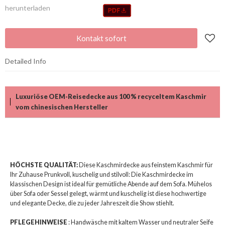
herunterladen
Kontakt sofort
Detailed Info
Luxuriöse OEM-Reisedecke aus 100 % recyceltem Kaschmir
vom chinesischen Hersteller
HÖCHSTE QUALITÄT:
Diese Kaschmirdecke aus feinstem Kaschmir für
Ihr Zuhause Prunkvoll, kuschelig und stilvoll: Die Kaschmirdecke im
klassischen Design ist ideal für gemütliche Abende auf dem Sofa. Mühelos
über Sofa oder Sessel gelegt, wärmt und kuschelig ist diese hochwertige
und elegante Decke, die zu jeder Jahreszeit die Show stiehlt.
PFLEGEHINWEISE
: Handwäsche mit kaltem Wasser und neutraler Seife