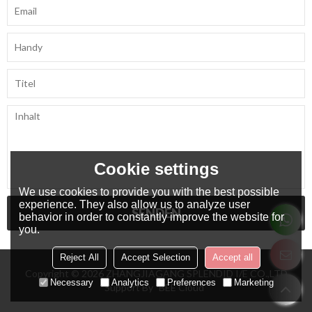
Cookie settings
We use cookies to provide you with the best possible
experience. They also allow us to analyze user
SENDEN
behavior in order to constantly improve the website for
you.
Reject All
Accept Selection
Accept all
Copyright © 2026
ZHANGJIAGANG SPLENDID I/E CO.,LTD
Necessary
Analytics
Preferences
Marketing
Support By
BEE Cloud