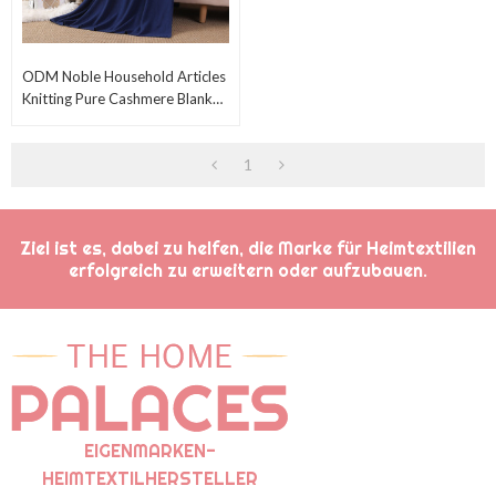
ODM Noble Household Articles
Knitting Pure Cashmere Blanket
Throw On Schaukelstuhl Sofa
Aus Chinesischer Fabrik
1
Ziel ist es, dabei zu helfen, die Marke für Heimtextilien
erfolgreich zu erweitern oder aufzubauen.
EIGENMARKEN-
HEIMTEXTILHERSTELLER