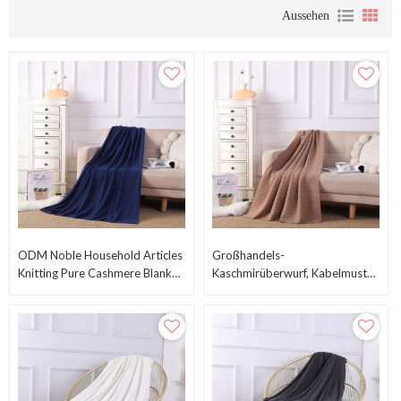
Aussehen
ODM Noble Household Articles
Großhandels-
Knitting Pure Cashmere Blanket
Kaschmirüberwurf, Kabelmuster,
Throw On Schaukelstuhl Sofa
Natürliche Recycelte
Aus Chinesischer Fabrik
Kaschmirdecke Aus
Chinesischem Fcatory