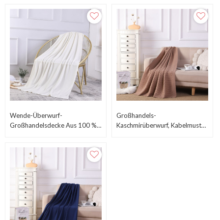
Wende-Überwurf-
Großhandels-
Großhandelsdecke Aus 100 %
Kaschmirüberwurf, Kabelmuster,
Recyceltem Kaschmir Vom
Natürliche Recycelte
Chinesischen Lieferanten
Kaschmirdecke Aus
Chinesischem Fcatory