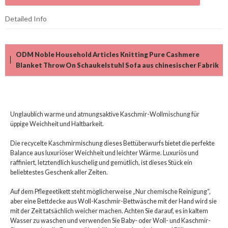
Detailed Info
ODM Noble Household Articles Knitting Pure Cashmere
Blanket Throw On Schaukelstuhl Sofa aus chinesischer Fabrik
Unglaublich warme und atmungsaktive Kaschmir-Wollmischung für
üppige Weichheit und Haltbarkeit.
Die recycelte Kaschmirmischung dieses Bettüberwurfs bietet die perfekte
Balance aus luxuriöser Weichheit und leichter Wärme. Luxuriös und
raffiniert, letztendlich kuschelig und gemütlich, ist dieses Stück ein
beliebtestes Geschenk aller Zeiten.
Auf dem Pflegeetikett steht möglicherweise „Nur chemische Reinigung“,
aber eine Bettdecke aus Woll-Kaschmir-Bettwäsche mit der Hand wird sie
mit der Zeit tatsächlich weicher machen. Achten Sie darauf, es in kaltem
Wasser zu waschen und verwenden Sie Baby- oder Woll- und Kaschmir-