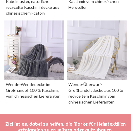
Kabelmuster, natürliche
Kaschmir vom chinesischen
recycelte Kaschmirdecke aus
Hersteller
chinesischem Fcatory
Wende-Wendedecke im
Wende-Überwurf-
Großhandel, 100 % Kaschmir,
Großhandelsdecke aus 100 %
vom chinesischen Lieferanten
recyceltem Kaschmir vom
chinesischen Lieferanten
Ziel ist es, dabei zu helfen, die Marke für Heimtextilien
erfolgreich zu erweitern oder aufzubauen.