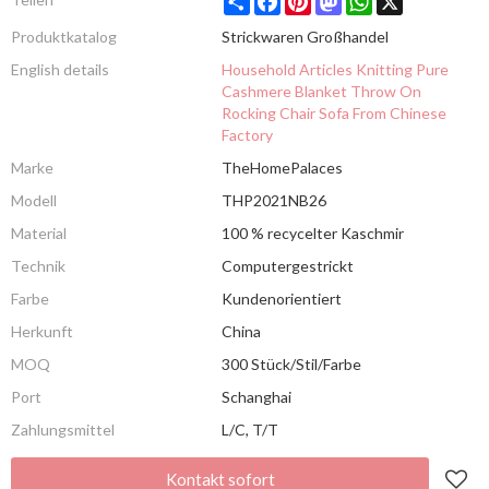
Produktkatalog
Strickwaren Großhandel
English details
Household Articles Knitting Pure
Cashmere Blanket Throw On
Rocking Chair Sofa From Chinese
Factory
Marke
TheHomePalaces
Modell
THP2021NB26
Material
100 % recycelter Kaschmir
Technik
Computergestrickt
Farbe
Kundenorientiert
Herkunft
China
MOQ
300 Stück/Stil/Farbe
Port
Schanghai
Zahlungsmittel
L/C, T/T
Kontakt sofort