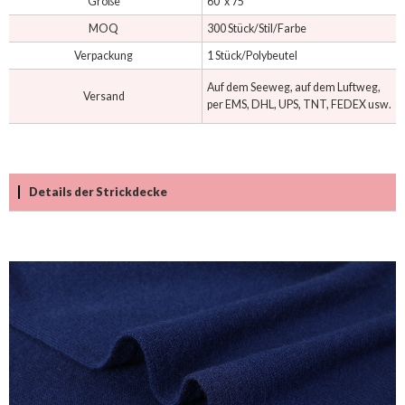
Größe
60' x 75'
MOQ
300 Stück/Stil/Farbe
Verpackung
1 Stück/Polybeutel
Auf dem Seeweg, auf dem Luftweg,
Versand
per EMS, DHL, UPS, TNT, FEDEX usw.
Details der Strickdecke