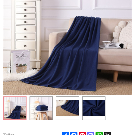
Share
Facebook
Pinterest
Mastodon
WhatsApp
X
Teilen