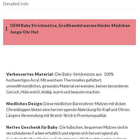
Detailed Info
OEM Baby Strickmütze, Großhandel warme Kinder Mädchen
Junge Ohr Hut
Verbessertes Material
:
Die Baby-Strickmütze aus
100%
hochwertiges Acryl. Mit weichem Thermovlies gefüttert,
umweltfreundliches, gesundes Material verwenden, keinen besonderen
Geruch, Hüte weich, klobig, warm und bequem machen.
Niedliches Design:
Diese niedlichen Bärenohren-Mützen mit dicken
Ohrenklappen bieten eine hervorragende Abdeckung für Kopf und Ohren.
Längere Verwendung mit Stretch-Strick in Premiumqualität.
Nettes Geschenk für Baby
: Die hübschen, bequemen Mützen sind in
verschiedenen Farben erhältlich und eignen sich hervorragend als