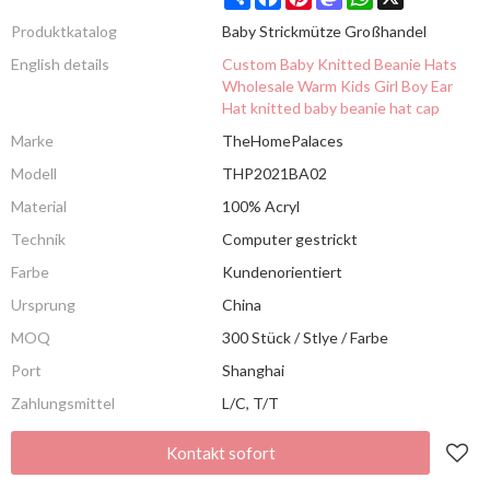
Produktkatalog
Baby Strickmütze Großhandel
English details
Custom Baby Knitted Beanie Hats
Wholesale Warm Kids Girl Boy Ear
Hat knitted baby beanie hat cap
Marke
TheHomePalaces
Modell
THP2021BA02
Material
100% Acryl
Technik
Computer gestrickt
Farbe
Kundenorientiert
Ursprung
China
MOQ
300 Stück / Stlye / Farbe
Port
Shanghai
Zahlungsmittel
L/C, T/T
Kontakt sofort