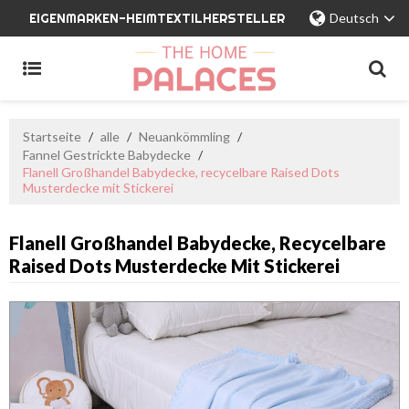
EIGENMARKEN-HEIMTEXTILHERSTELLER
Deutsch
Startseite
/
alle
/
Neuankömmling
/
Fannel Gestrickte Babydecke
/
Flanell Großhandel Babydecke, recycelbare Raised Dots
Musterdecke mit Stickerei
Flanell Großhandel Babydecke, Recycelbare
Raised Dots Musterdecke Mit Stickerei