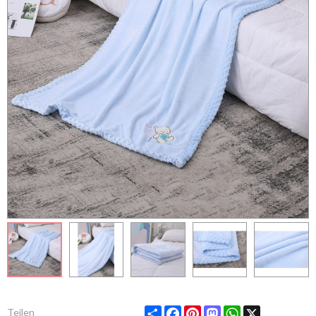
Share
Facebook
Pinterest
Mastodon
WhatsApp
X
Teilen