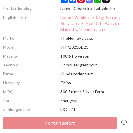
Produktkatalog
Fannel Gestrickte Babydecke
English details
Flannel Wholesale Baby Blanket,
Recyclable Raised Dots Pattern
Blanket with Embroidery
Marke
TheHomePalaces
Modell
THP2021BB23
Material
100% Polyester
Technik
Computer gestrickt
Farbe
Kundenorientiert
Ursprung
China
MOQ
300 Stück / Stlye / Farbe
Port
Shanghai
Zahlungsmittel
L/C, T/T
Kontakt sofort