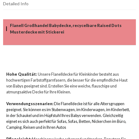
Detailed Info
Flanell Großhandel Babydecke, recycelbare Raised Dots
Musterdecke mit Stickerei
Hohe Qualität:
Unsere Flanelldecke für Kleinkinder besteht aus
hochwertigen Farbstoffgarnfasern, die besser für die empfindliche Haut
von Babys geeignet sind. Erstellen Sie eine weiche, flauschige und
atmungsaktive Decke für Ihre Kleinen.
Verwendungsszenarien:
Die Flanelldecke ist für alle Altersgruppen
geeignet. Sie können es im Stubenwagen, im Kinderwagen, im Kinderbett,
in der Schaukel und im Hüpfstuhl Ihres Babys verwenden. Gleichzeitig
eignet es sich auch perfekt für Sofas, Sofas, Betten, Nickerchen im Büro,
Camping, Reisen und in Ihren Autos