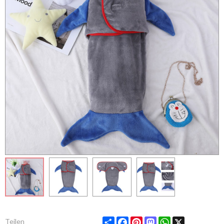
Share
Facebook
Pinterest
Mastodon
WhatsApp
X
Teilen