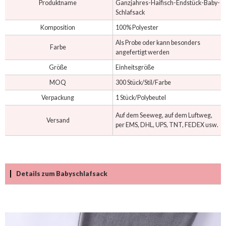
Produktname
Ganzjahres-Haifisch-Endstück-Baby-
Schlafsack
Komposition
100% Polyester
Als Probe oder kann besonders
Farbe
angefertigt werden
Größe
Einheitsgröße
MOQ
300 Stück/Stil/Farbe
Verpackung
1 Stück/Polybeutel
Auf dem Seeweg, auf dem Luftweg,
Versand
per EMS, DHL, UPS, TNT, FEDEX usw.
Details zum Babyschlafsack