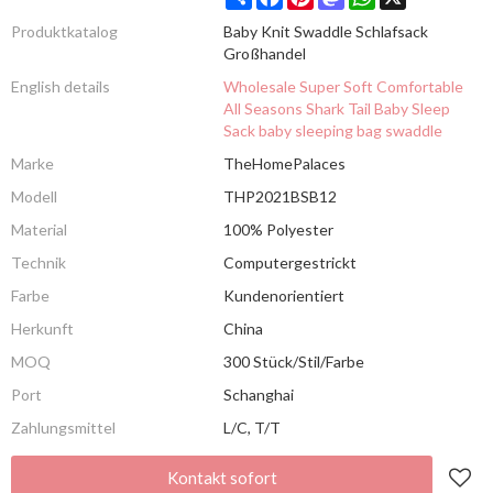
Produktkatalog
Baby Knit Swaddle Schlafsack
Großhandel
English details
Wholesale Super Soft Comfortable
All Seasons Shark Tail Baby Sleep
Sack baby sleeping bag swaddle
Marke
TheHomePalaces
Modell
THP2021BSB12
Material
100% Polyester
Technik
Computergestrickt
Farbe
Kundenorientiert
Herkunft
China
MOQ
300 Stück/Stil/Farbe
Port
Schanghai
Zahlungsmittel
L/C, T/T
Kontakt sofort