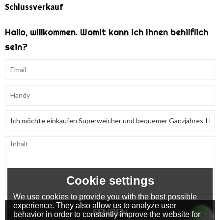
Schlussverkauf
Hallo, willkommen. Womit kann ich Ihnen behilflich
sein?
Cookie settings
We use cookies to provide you with the best possible
experience. They also allow us to analyze user
SENDEN
behavior in order to constantly improve the website for