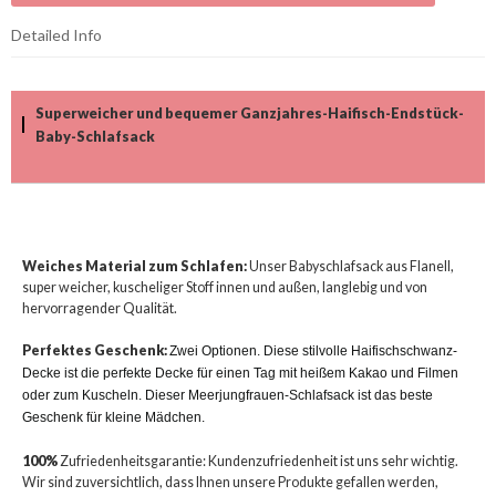
Detailed Info
Superweicher und bequemer Ganzjahres-Haifisch-Endstück-
Baby-Schlafsack
Weiches Material zum Schlafen:
Unser Babyschlafsack aus Flanell,
super weicher, kuscheliger Stoff innen und außen, langlebig und von
hervorragender Qualität.
Perfektes Geschenk:
Zwei Optionen. Diese stilvolle Haifischschwanz-
Decke ist die perfekte Decke für einen Tag mit heißem Kakao und Filmen
oder zum Kuscheln. Dieser Meerjungfrauen-Schlafsack ist das beste
Geschenk für kleine Mädchen.
100%
Zufriedenheitsgarantie: Kundenzufriedenheit ist uns sehr wichtig.
Wir sind zuversichtlich, dass Ihnen unsere Produkte gefallen werden,