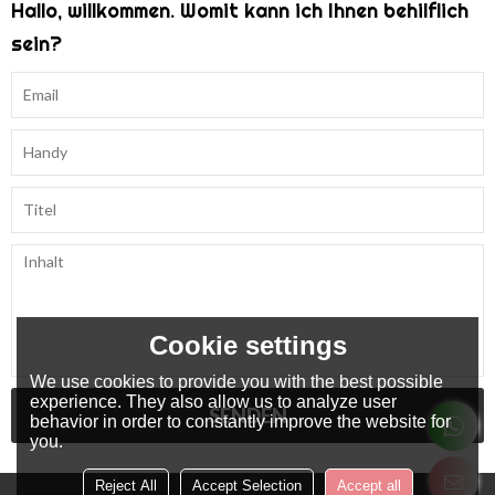
Hallo, willkommen. Womit kann ich Ihnen behilflich
sein?
Cookie settings
We use cookies to provide you with the best possible
experience. They also allow us to analyze user
SENDEN
behavior in order to constantly improve the website for
you.
Reject All
Accept Selection
Accept all