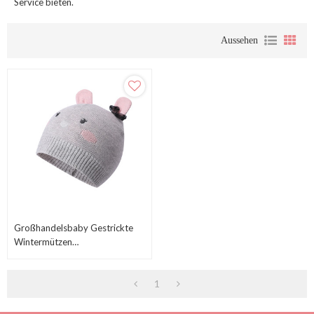
Service bieten.
Aussehen
Großhandelsbaby Gestrickte
Wintermützen
Säuglingsneugeborenes
Kleinkind-Herbst-Nette
1
Ohrenklappe