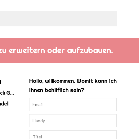
h zu erweitern oder aufzubauen.
Hallo, willkommen. Womit kann ich
l
Ihnen behilflich sein?
Baby Strick Swaddle Schlafsack Großhandel
ndel