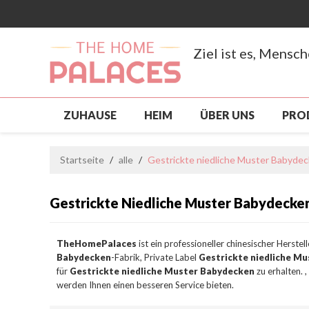
Ziel ist es, Mensc
ZUHAUSE
HEIM
ÜBER UNS
PRO
NEUANKÖMMLING
PRODUKTE
SCH
Startseite
/
alle
/
Gestrickte niedliche Muster Babyde
BENUTZERDEFINIERT, GROSSHANDEL
S
Gestrickte Niedliche Muster Babydecke
NACHRICHTEN
KONTAKTIERE UNS
TheHomePalaces
ist ein professioneller chinesischer Herstel
Babydecken
-Fabrik, Private Label
Gestrickte niedliche M
für
Gestrickte niedliche Muster Babydecken
zu erhalten. 
werden Ihnen einen besseren Service bieten.