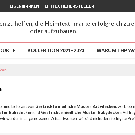
EIGENMARKEN-HEIMTEXTILHERSTELLER
hen zu helfen, die Heimtextilmarke erfolgreich zu 
oder aufzubauen.
DUKTE
KOLLEKTION 2021–2023
WARUM THP W
LUSSVERKAUF
NEUANKÖMMLING 2026
NEUAN
cken
CHLUSSVERKAUF
ÜBER UNS
NACHRICHTEN
n
FAQ
ler und Lieferant von
Gestrickte niedliche Muster Babydecken
, wir biet
uster Babydecken
und
Gestrickte niedliche Muster Babydecken
Auftrag
, wir werden in angemessener Zeit antworten, wir sind nicht der niedrigste Pre