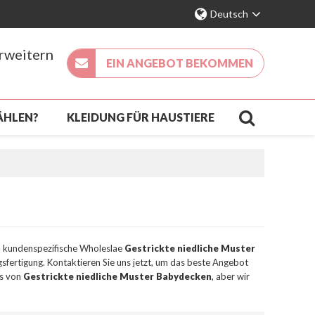
Deutsch
erweitern
EIN ANGEBOT BEKOMMEN
ÄHLEN?
KLEIDUNG FÜR HAUSTIERE
KÖMMLING
KONTAKT
FAQ
en kundenspezifische Wholeslae
Gestrickte niedliche Muster
sfertigung. Kontaktieren Sie uns jetzt, um das beste Angebot
is von
Gestrickte niedliche Muster Babydecken
, aber wir