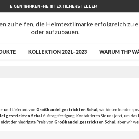
EIGENMARKEN-HEIMTEXTILHERSTELLER
hen zu helfen, die Heimtextilmarke erfolgreich zu 
oder aufzubauen.
DUKTE
KOLLEKTION 2021–2023
WARUM THP W
LUSSVERKAUF
NEUANKÖMMLING 2026
NEUAN
CHLUSSVERKAUF
ÜBER UNS
NACHRICHTEN
FAQ
ler und Lieferant von
Großhandel gestrickten Schal
, wir bieten kundenspe
el gestrickten Schal
Auftragsfertigung. Kontaktieren Sie uns jetzt, um das
 nicht der niedrigste Preis von
Großhandel gestrickten Schal
, aber wir we