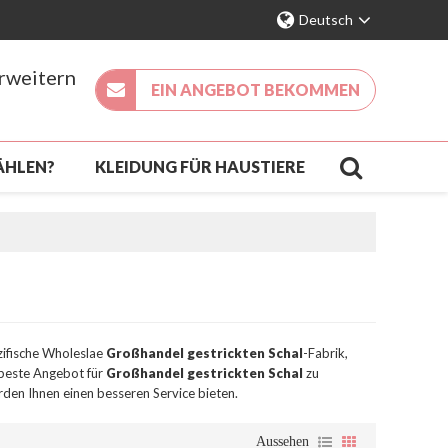
Deutsch
erweitern
EIN ANGEBOT BEKOMMEN
ÄHLEN?
KLEIDUNG FÜR HAUSTIERE
KÖMMLING
KONTAKT
FAQ
zifische Wholeslae
Großhandel gestrickten Schal
-Fabrik,
 beste Angebot für
Großhandel gestrickten Schal
zu
rden Ihnen einen besseren Service bieten.
Aussehen