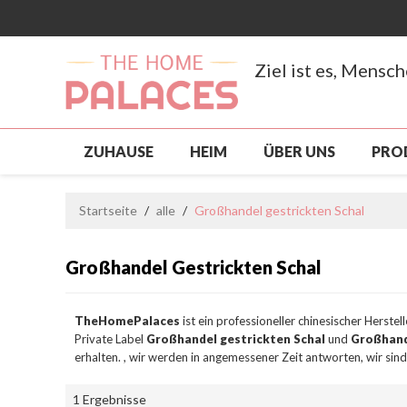
Ziel ist es, Mensc
ZUHAUSE
HEIM
ÜBER UNS
PRO
NEUANKÖMMLING
PRODUKTE
SCH
Startseite
/
alle
/
Großhandel gestrickten Schal
BENUTZERDEFINIERT, GROSSHANDEL
S
Großhandel Gestrickten Schal
NACHRICHTEN
KONTAKTIERE UNS
TheHomePalaces
ist ein professioneller chinesischer Herstel
Private Label
Großhandel gestrickten Schal
und
Großhand
erhalten. , wir werden in angemessener Zeit antworten, wir sind
1 Ergebnisse