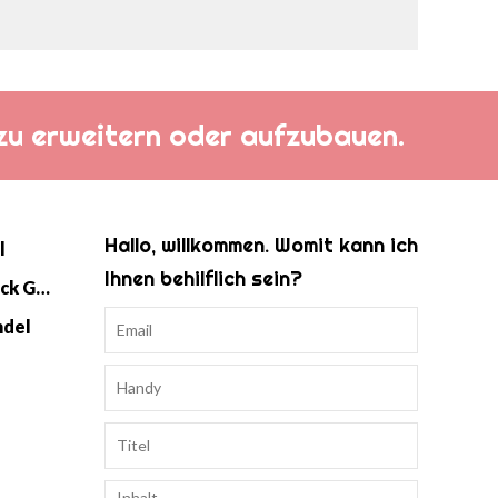
h zu erweitern oder aufzubauen.
Hallo, willkommen. Womit kann ich
l
Ihnen behilflich sein?
Baby Strick Swaddle Schlafsack Großhandel
ndel