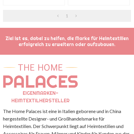
Bezug Dekoration Strickdecke
Quasten Aus Der Chinesischen
Fabrik
1
Ziel ist es, dabei zu helfen, die Marke für Heimtextilien
erfolgreich zu erweitern oder aufzubauen.
EIGENMARKEN-
HEIMTEXTILHERSTELLER
The Home Palaces ist eine in Italien geborene und in China
hergestellte Designer- und Großhandelsmarke für
Heimtextilien. Der Schwerpunkt liegt auf Heimtextilien und
Accessoires für Frauen, Männer und Kinder für Kunden aus der