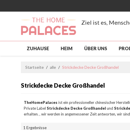
Ziel ist es, Mensc
ZUHAUSE
HEIM
ÜBER UNS
PRO
NEUANKÖMMLING
PRODUKTE
SCH
Startseite
/
alle
/
Strickdecke Decke Großhandel
BENUTZERDEFINIERT, GROSSHANDEL
S
Strickdecke Decke Großhandel
NACHRICHTEN
KONTAKTIERE UNS
TheHomePalaces
ist ein professioneller chinesischer Herstel
Private Label
Strickdecke Decke Großhandel
und
Strickd
erhalten. , wir werden in angemessener Zeit antworten, wir sind
1 Ergebnisse