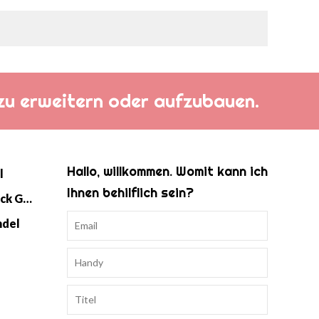
h zu erweitern oder aufzubauen.
Hallo, willkommen. Womit kann ich
l
Ihnen behilflich sein?
Baby Strick Swaddle Schlafsack Großhandel
ndel