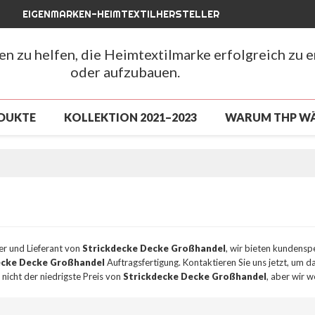
EIGENMARKEN-HEIMTEXTILHERSTELLER
hen zu helfen, die Heimtextilmarke erfolgreich zu 
oder aufzubauen.
DUKTE
KOLLEKTION 2021–2023
WARUM THP W
LUSSVERKAUF
NEUANKÖMMLING 2026
NEUAN
CHLUSSVERKAUF
ÜBER UNS
NACHRICHTEN
FAQ
ler und Lieferant von
Strickdecke Decke Großhandel
, wir bieten kundensp
ecke Decke Großhandel
Auftragsfertigung. Kontaktieren Sie uns jetzt, um 
 nicht der niedrigste Preis von
Strickdecke Decke Großhandel
, aber wir 