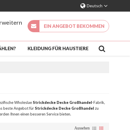
Deutsch
erweitern
EIN ANGEBOT BEKOMMEN
ÄHLEN?
KLEIDUNG FÜR HAUSTIERE
KÖMMLING
KONTAKT
FAQ
ezifische Wholeslae
Strickdecke Decke Großhandel
-Fabrik,
das beste Angebot für
Strickdecke Decke Großhandel
zu
werden Ihnen einen besseren Service bieten.
Aussehen