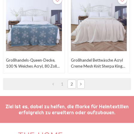
Großhandels-Queen-Decke,
Großhandel Bettwäsche Acryl
100 % Weiches Acryl, 80 Zoll
Creme Mesh Knit Sherpa King
Lang X 100 Zoll Breit, Vom
Size Decke Vom Chinesischen
Chinesischen Hersteller
Lieferanten
1
2
Ziel ist es, dabei zu helfen, die Marke für Heimtextilien
erfolgreich zu erweitern oder aufzubauen.