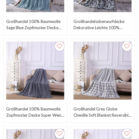
Großhandel 100% Baumwolle
Großhandelsüberwurfdecke
Sage Blue Zopfmuster Decke
Dekorative Leichte 100%
Für Couch, Sofa Aus
Baumwolle Für Bed Chair Couch
Chinesischer Fabrik
OEM
Großhandel 100% Baumwolle
Großhandel Grey Globe
Zopfmuster Decke Super Weich
Chenille Soft Blanket Reversible
Warm Für Stuhl Couch Bett Aus
Premium Cosy Fabric
China