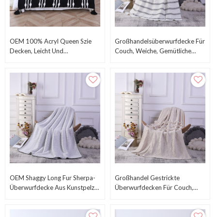
OEM 100% Acryl Queen Szie
Großhandelsüberwurfdecke Für
Decken, Leicht Und
Couch, Weiche, Gemütliche
Atmungsaktiv, Vom
Strickdecke, Leichter
Chinesischen Lieferanten
Dekorativer Überwurf Für Sofa
OEM Shaggy Long Fur Sherpa-
Großhandel Gestrickte
Überwurfdecke Aus Kunstpelz
Überwurfdecken Für Couch,
Aus Chinesischer Fabrik
Gemütlicher Leichter
Dekorativer Überwurf Für Sofa,
Bett Und Wohnzimmer