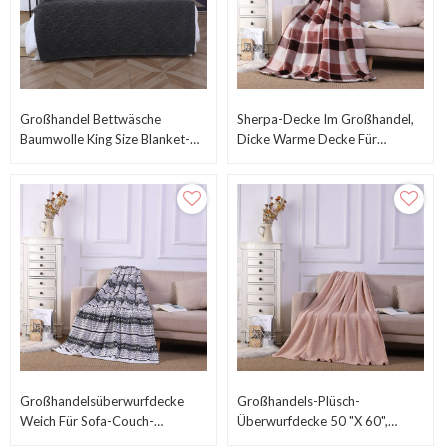
Großhandel Bettwäsche
Sherpa-Decke Im Großhandel,
Baumwolle King Size Blanket-
Dicke Warme Decke Für
90x108 Zoll,weich
Winterbetten Aus Chinesischer
Atmungsaktiv,aus China
Fabrik
Großhandelsüberwurfdecke
Großhandels-Plüsch-
Weich Für Sofa-Couch-
Überwurfdecke 50 "x 60",
Dekorative Gestrickte Decke
Plüsch-Weiche Fleece-Decke,