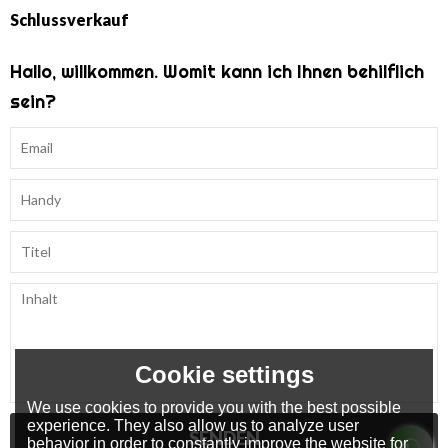
Schlussverkauf
Hallo, willkommen. Womit kann ich Ihnen behilflich
sein?
Cookie settings
We use cookies to provide you with the best possible
experience. They also allow us to analyze user
SENDEN
behavior in order to constantly improve the website for