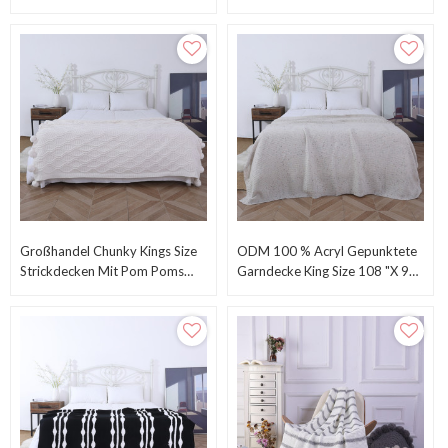
Baumwolle King Szie Aus
Grey 405GSM Waffle Weave
Chinesischer Fabrik
Soft Lightweight ODM
Großhandel Chunky Kings Size
ODM 100 % Acryl Gepunktete
Strickdecken Mit Pom Poms
Garndecke King Size 108 "x 90"
Vom Chinesischen Lieferanten
Aus Chinesischer Fabrik