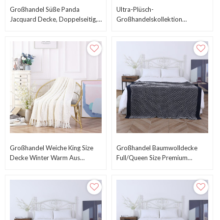
Großhandel Süße Panda
Ultra-Plüsch-
Jacquard Decke, Doppelseitig,
Großhandelskollektion
Aus Chinesischer Fabrik
Übergroße Überwurfdecke Aus
Chinesischer Fabrik
Großhandel Weiche King Size
Großhandel Baumwolldecke
Decke Winter Warm Aus
Full/Queen Size Premium
Chinesischer Fabrik
Weiche Atmungsaktive
Baumwolle Aus China