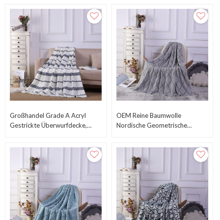
Von China
Einfarbig Aus Chinesischer
Fabrik
Großhandel Grade A Acryl
OEM Reine Baumwolle
Gestrickte Überwurfdecke,
Nordische Geometrische
Leichte Dekorative Decke Für
Strickdecke Vom Chinesischen
Bauernhäuser
Hersteller