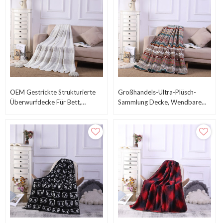
OEM Gestrickte Strukturierte
Großhandels-Ultra-Plüsch-
Überwurfdecke Für Bett,
Sammlung Decke, Wendbare
Chenille-Decke Mit Quaste Vom
Sherpa-Fleece-Abdeckung,
Chinesischen Lieferanten
OEM