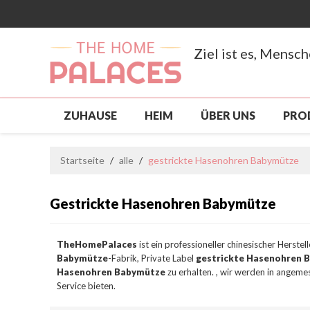
Ziel ist es, Mensc
ZUHAUSE
HEIM
ÜBER UNS
PRO
NEUANKÖMMLING
PRODUKTE
SCH
Startseite
/
alle
/
gestrickte Hasenohren Babymütze
BENUTZERDEFINIERT, GROSSHANDEL
S
Gestrickte Hasenohren Babymütze
NACHRICHTEN
KONTAKTIERE UNS
TheHomePalaces
ist ein professioneller chinesischer Herstel
Babymütze
-Fabrik, Private Label
gestrickte Hasenohren 
Hasenohren Babymütze
zu erhalten. , wir werden in angemes
Service bieten.