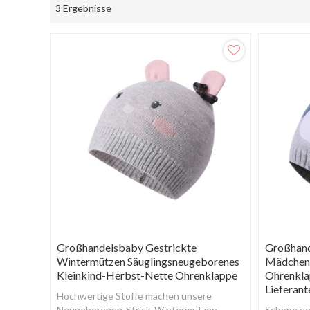
3 Ergebnisse
Großhandelsbaby Gestrickte
Großhand
Wintermützen Säuglingsneugeborenes
Mädchen 
Kleinkind-Herbst-Nette Ohrenklappe
Ohrenkla
Lieferant
Hochwertige Stoffe machen unsere
Neugeborenen-Strick-Wintermützen
Schöne ge