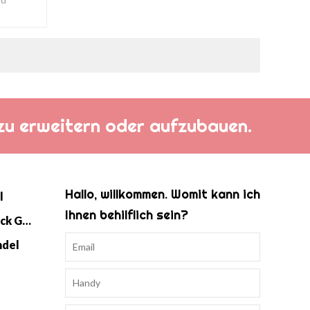
h zu erweitern oder aufzubauen.
Hallo, willkommen. Womit kann ich
l
Ihnen behilflich sein?
Baby Strick Swaddle Schlafsack Großhandel
ndel