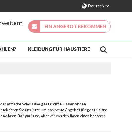
Deutsch
erweitern
EIN ANGEBOT BEKOMMEN
ÄHLEN?
KLEIDUNG FÜR HAUSTIERE
KÖMMLING
KONTAKT
FAQ
denspezifische Wholeslae
gestrickte Hasenohren
ntaktieren Sie uns jetzt, um das beste Angebot für
gestrickte
senohren Babymütze
, aber wir werden Ihnen einen besseren