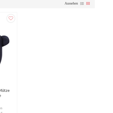
Aussehen
Mütze
e
us
nd