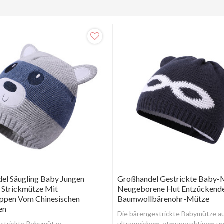
el Säugling Baby Jungen
Großhandel Gestrickte Baby-
Strickmütze Mit
Neugeborene Hut Entzückend
ppen Vom Chinesischen
Baumwollbärenohr-Mütze
en
Die bärengestrickte Babymütze a
strickte Babymütze,
ultraweichem, atmungsaktivem u