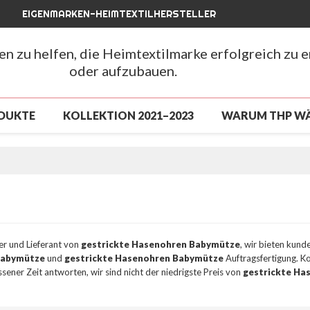
EIGENMARKEN-HEIMTEXTILHERSTELLER
hen zu helfen, die Heimtextilmarke erfolgreich zu 
oder aufzubauen.
DUKTE
KOLLEKTION 2021–2023
WARUM THP W
LUSSVERKAUF
NEUANKÖMMLING 2026
NEUAN
CHLUSSVERKAUF
ÜBER UNS
NACHRICHTEN
FAQ
ler und Lieferant von
gestrickte Hasenohren Babymütze
, wir bieten kun
Babymütze
und
gestrickte Hasenohren Babymütze
Auftragsfertigung. Ko
sener Zeit antworten, wir sind nicht der niedrigste Preis von
gestrickte Ha