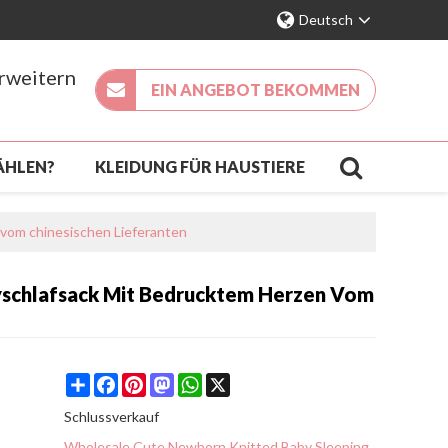
Deutsch
erweitern
EIN ANGEBOT BEKOMMEN
ÄHLEN?
KLEIDUNG FÜR HAUSTIERE
KÖMMLING
vom chinesischen Lieferanten
KONTAKT
FAQ
yschlafsack Mit Bedrucktem Herzen Vom
Share
Facebook
Pinterest
Mastodon
WhatsApp
X
Schlussverkauf
Wholesale Cute Newborn Knitted Baby Sleeping