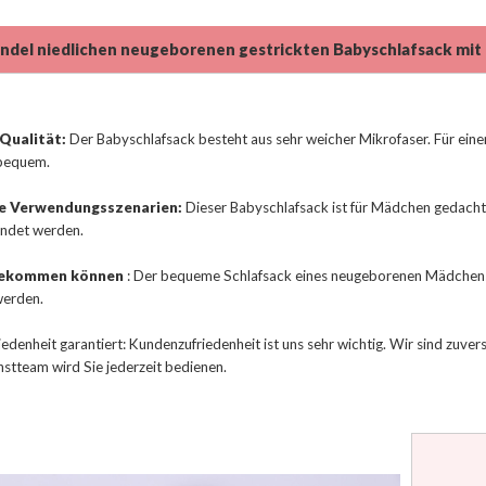
del niedlichen neugeborenen gestrickten Babyschlafsack mit
Qualität:
Der Babyschlafsack besteht aus sehr weicher Mikrofaser. Für einen
bequem.
ge Verwendungsszenarien:
Dieser Babyschlafsack ist für Mädchen gedach
ndet werden.
bekommen können
: Der bequeme Schlafsack eines neugeborenen Mädchens
werden.
edenheit garantiert: Kundenzufriedenheit ist uns sehr wichtig. Wir sind zuver
stteam wird Sie jederzeit bedienen.