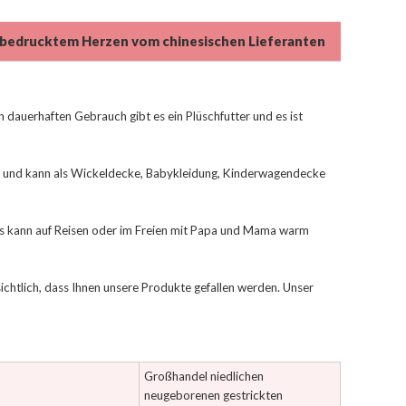
 bedrucktem Herzen vom chinesischen Lieferanten
 dauerhaften Gebrauch gibt es ein Plüschfutter und es ist
t und kann als Wickeldecke, Babykleidung, Kinderwagendecke
 kann auf Reisen oder im Freien mit Papa und Mama warm
sichtlich, dass Ihnen unsere Produkte gefallen werden. Unser
Großhandel niedlichen
neugeborenen gestrickten