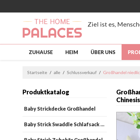
Ziel ist es, Mensc
ZUHAUSE
HEIM
ÜBER UNS
PRO
NEUANKÖMMLING
PRODUKTE
SCH
Startseite
/
alle
/
Schlussverkauf
/
Großhandel niedli
BENUTZERDEFINIERT, GROSSHANDEL
S
Produktkatalog
Großhan
NACHRICHTEN
KONTAKTIERE UNS
Chinesi
Baby Strickdecke Großhandel
Baby Strick Swaddle Schlafsack Großhandel
Baby Strick Zubehör Großhandel