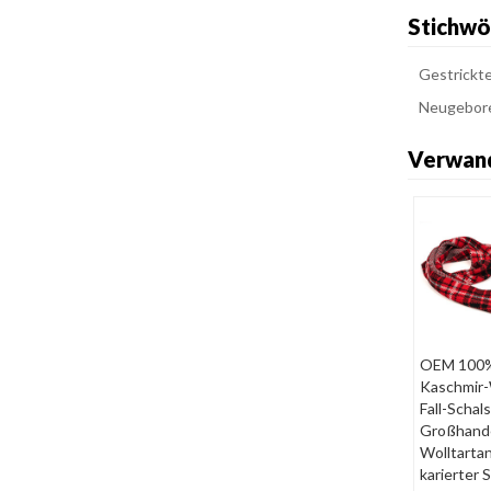
Stichwö
Gestrickt
Neugebore
Verwan
OEM 100
Kaschmir-
Fall-Schals
Großhand
Wolltartan
karierter 