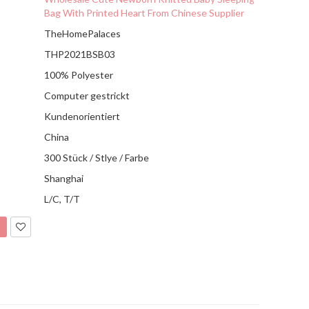
Bag With Printed Heart From Chinese Supplier
TheHomePalaces
THP2021BSB03
100% Polyester
Computer gestrickt
Kundenorientiert
China
300 Stück / Stlye / Farbe
Shanghai
L/C, T/T