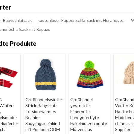
rter
er Babyschlafsack
kostenloser Puppenschlafsack mit Herzmuster
W
ner Schlafsack mit Kapuze
dte Produkte
%
Großhandelswinter-
Großhandel
Großhand
Winter-
Strick-Baby-Hut-
gestrickte
Winter Kn
,
Torsion-warmes
Eimerhüte
Hat für F
elsmode-
Beanie-
handgefertigte
Mädchen 
-karierter
Säuglingskleinkind
Häkelmützen bunte
chinesis
Schal
mit Pompom ODM
Mützen aus
Suppiler