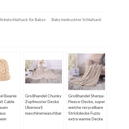
ickelschlafsack für Babys
Baby bedruckter Schlafsack
el Beanie
Großhandel Chunky
Großhandel Sherpa-
it Cable
Zopfmuster Decke
Fleece-Decke, super
rauen
Überwurf,
weiche recycelbare
aus
maschinenwaschbar
Strickdecke Fuzzy
chem
extra warme Decke