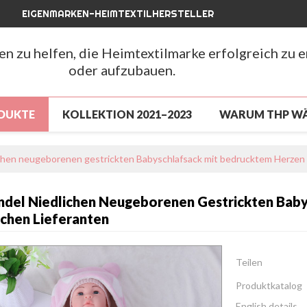
EIGENMARKEN-HEIMTEXTILHERSTELLER
hen zu helfen, die Heimtextilmarke erfolgreich zu 
oder aufzubauen.
DUKTE
KOLLEKTION 2021–2023
WARUM THP W
LUSSVERKAUF
NEUANKÖMMLING 2026
NEUAN
chen neugeborenen gestrickten Babyschlafsack mit bedrucktem Herzen 
CHLUSSVERKAUF
ÜBER UNS
NACHRICHTEN
del Niedlichen Neugeborenen Gestrickten Bab
FAQ
schen Lieferanten
Teilen
Produktkatalog
English details