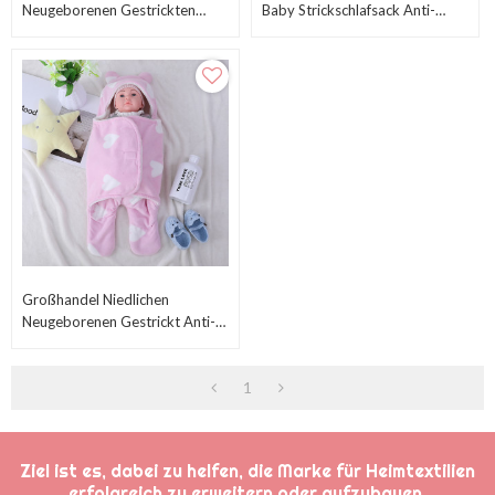
Neugeborenen Gestrickten
Baby Strickschlafsack Anti-
Babyschlafsack Mit Bedrucktem
Pilling Mit Kapuze, Körper Mit
Herzen Vom Chinesischen
Stickerei Und Knopf
Lieferanten
Großhandel Niedlichen
Neugeborenen Gestrickt Anti-
Pilling Baby Schlafsack Plüsch
Wickel Mit Bedrucktem Herzen
1
Ziel ist es, dabei zu helfen, die Marke für Heimtextilien
erfolgreich zu erweitern oder aufzubauen.