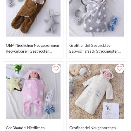
OEM Niedlichen Neugeborenen
Großhandel Gestricktes
Recycelbaren Gestrickten
Babyschlafsack Strickmuster
Babyschlafsack Großhandel
Doppelschichtiges Fleece Mit
Plüsch Wickeldecken
Stern Bedruckt
Großhandel Niedlichen
Großhandel Neugeborenen