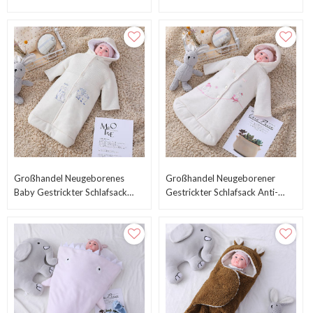
Schlafsack
Super Bequemer Flanell-Vlies-
Meerjungfrau-Regenbogen-
Schlafsack-Großverkauf
Großhandel Neugeborenes
Großhandel Neugeborener
Baby Gestrickter Schlafsack
Gestrickter Schlafsack Anti-
Anti-Pilling Mit Kapuze, Körper
Pilling Mit Kapuze, Körper Mit
Mit Stickerei Und Knopf
Knopf Und Stickmuster