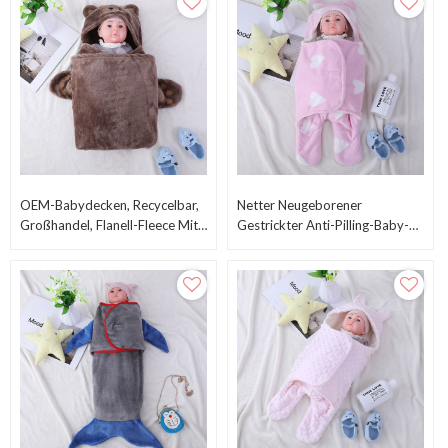
Mit Vlies Sherpa
OEM-Babydecken, Recycelbar,
Netter Neugeborener
Großhandel, Flanell-Fleece Mit
Gestrickter Anti-Pilling-Baby-
Kapuze, Niedliches Design Mit
Schlafsack-Plüsch-
Bärengesicht
Großhandelswickel Mit
Gedrucktem Herzen