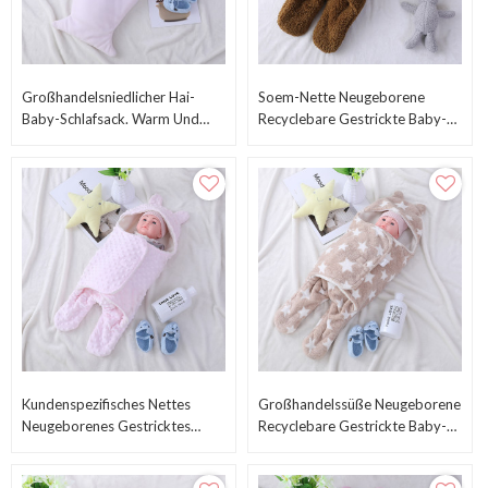
Großhandelsniedlicher Hai-
Soem-Nette Neugeborene
Baby-Schlafsack. Warm Und
Recyclebare Gestrickte Baby-
Gemütlich Für Jungen-Kinder
Schlafsack-Großverkauf-Plüsch-
Wickeldecken
Kundenspezifisches Nettes
Großhandelssüße Neugeborene
Neugeborenes Gestricktes
Recyclebare Gestrickte Baby-
Recyclebares Baby-Schlafsack-
Schlafsack-Wickel-Verpackung
Großverkauf-Süßes Swaddle
Mit Gedrucktem Stern-Muster