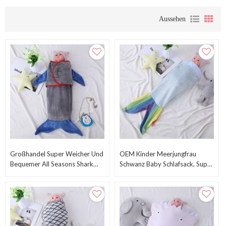
Aussehen
Großhandel Super Weicher Und
OEM Kinder Meerjungfrau
Bequemer All Seasons Shark
Schwanz Baby Schlafsack, Super
Tail Baby Schlafsack
Bequemer Flanell Fleece
Meerjungfrau Regenbogen
Schlafsack Großhandel