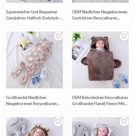
Superweicher Und Bequemer
OEM Niedlichen Neugeborenen
Ganzjahres-Haifisch-Endstück-
Gestrickten Recycelbaren
Baby-Schlafsack
Babyschlafsack Großhandel
Sweet Swaddle Mit Fleece
Sherpa
Großhandel Niedlichen
OEM Babydecken Recycelbares
Neugeborenen Recycelbaren
Großhandel Flanell Fleece Mit
Gestrickten Babyschlafsack
Kapuze, Niedliches Design Mit
Wickelwickel Mit Gedrucktem
Bärengesicht
Sternchenmuster