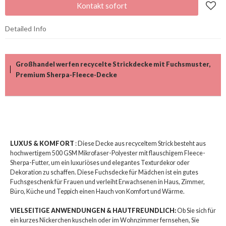
Kontakt sofort
Detailed Info
Großhandel werfen recycelte Strickdecke mit Fuchsmuster,
Premium Sherpa-Fleece-Decke
LUXUS & KOMFORT
: Diese Decke aus recyceltem Strick besteht aus
hochwertigem 500 GSM Mikrofaser-Polyester mit flauschigem Fleece-
Sherpa-Futter, um ein luxuriöses und elegantes Texturdekor oder
Dekoration zu schaffen. Diese Fuchsdecke für Mädchen ist ein gutes
Fuchsgeschenk für Frauen und verleiht Erwachsenen in Haus, Zimmer,
Büro, Küche und Teppich einen Hauch von Komfort und Wärme.
VIELSEITIGE ANWENDUNGEN & HAUTFREUNDLICH:
Ob Sie sich für
ein kurzes Nickerchen kuscheln oder im Wohnzimmer fernsehen, Sie