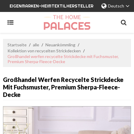
EIGENMARKEN-HEIMTEXTILHERSTELLER
Deutsch
Startseite
/
alle
/
Neuankömmling
/
Kollektion von recycelten Strickdecken
/
Großhandel werfen recycelte Strickdecke mit Fuchsmuster,
Premium Sherpa-Fleece-Decke
Großhandel Werfen Recycelte Strickdecke
Mit Fuchsmuster, Premium Sherpa-Fleece-
Decke