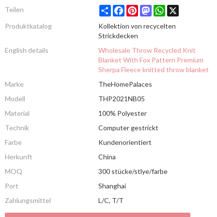
Share
Facebook
Pinterest
Mastodon
WhatsApp
X
Teilen
Produktkatalog
Kollektion von recycelten
Strickdecken
English details
Wholesale Throw Recycled Knit
Blanket With Fox Pattern Premium
Sherpa Fleece knitted throw blanket
Marke
TheHomePalaces
Modell
THP2021NB05
Material
100% Polyester
Technik
Computer gestrickt
Farbe
Kundenorientiert
Herkunft
China
MOQ
300 stücke/stlye/farbe
Port
Shanghai
Zahlungsmittel
L/C, T/T