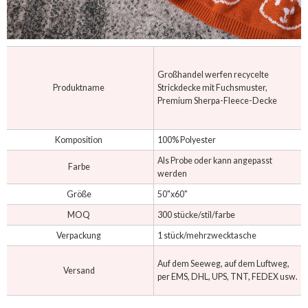
Großhandel werfen recycelte
Produktname
Strickdecke mit Fuchsmuster,
Premium Sherpa-Fleece-Decke
Komposition
100% Polyester
Als Probe oder kann angepasst
Farbe
werden
Größe
50"x60"
MOQ
300 stücke/stil/farbe
Verpackung
1 stück/mehrzwecktasche
Auf dem Seeweg, auf dem Luftweg,
Versand
per EMS, DHL, UPS, TNT, FEDEX usw.