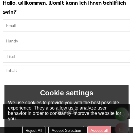
Hallo, willkommen. Womit kann ich Ihnen behilflich
sein?
Cookie settings
We use cookies to provide you with the best possible
experience. They also allow us to analyze user
SENDEN
behavior in order to constantly improve the website for
you.
Reject All
Accept Selection
Accept all