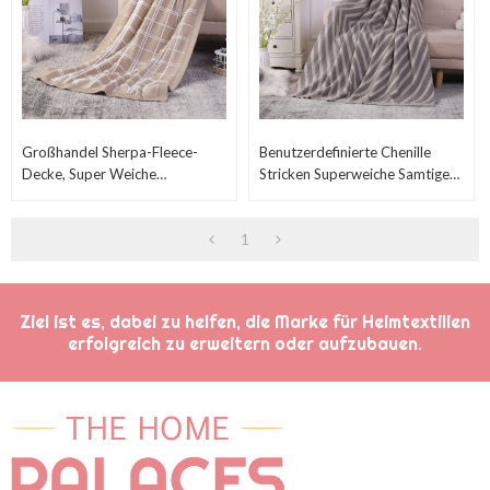
Großhandel Sherpa-Fleece-
Benutzerdefinierte Chenille
Decke, Super Weiche
Stricken Superweiche Samtige
Recycelbare Strickdecke Fuzzy
Textur Recycelte Decke Aus
Extra Warme Decke
Chinesischer Fabrik
1
Ziel ist es, dabei zu helfen, die Marke für Heimtextilien
erfolgreich zu erweitern oder aufzubauen.