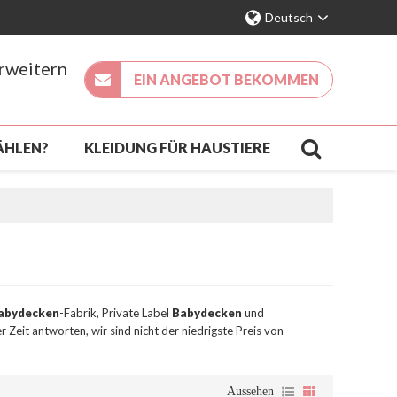
Deutsch
erweitern
EIN ANGEBOT BEKOMMEN
ÄHLEN?
KLEIDUNG FÜR HAUSTIERE
KÖMMLING
KONTAKT
FAQ
abydecken
-Fabrik, Private Label
Babydecken
und
 Zeit antworten, wir sind nicht der niedrigste Preis von
Aussehen