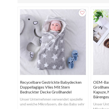
Recycelbare Gestrickte Babydecken
OEM-Baby
Doppellagiges Vlies Mit Stern
Großhande
Bedruckter Decke Großhandel
Kapuze, N
Bärenges
Unser Unternehmen verwendet spezielle
und weiche Mikrofasern, die das Baby sehr
Unser Un
warm und sicher machen und zur
Mikrofaser