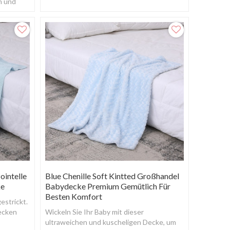
h und
Weichheit und Gemütlichkeit.
ointelle
Blue Chenille Soft Kintted Großhandel
ke
Babydecke Premium Gemütlich Für
Besten Komfort
strickt.
ecken
Wickeln Sie Ihr Baby mit dieser
aunlich.
ultraweichen und kuscheligen Decke, um