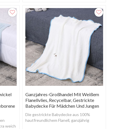
wickel
Ganzjahres-Großhandel Mit Weißem
Flanellvlies, Recycelbar, Gestrickte
eborene
Babydecke Für Mädchen Und Jungen
Die gestrickte Babydecke aus 100%
ken
hautfreundlichem Flanell, ganzjährig
tra weich
weichem Material, leicht, atmungsaktiv und