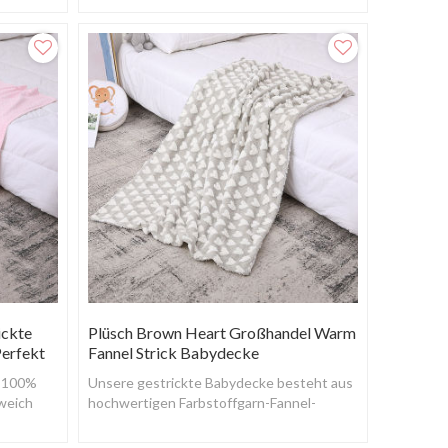
hautfreundlich.
ickte
Plüsch Brown Heart Großhandel Warm
Perfekt
Fannel Strick Babydecke
s 100%
Unsere gestrickte Babydecke besteht aus
weich
hochwertigen Farbstoffgarn-Fannel-
Fasern, die besser für die empfindliche
Haut von Baby