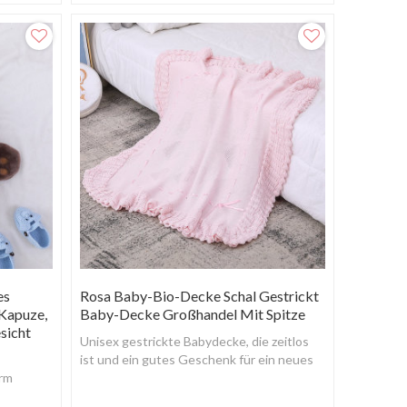
es warm und bequem zu halten.
es
Rosa Baby-Bio-Decke Schal Gestrickt
 Kapuze,
Baby-Decke Großhandel Mit Spitze
sicht
Unisex gestrickte Babydecke, die zeitlos
ist und ein gutes Geschenk für ein neues
arm
Baby ist.
en