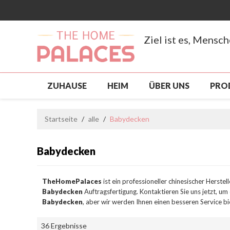
Ziel ist es, Mensc
ZUHAUSE
HEIM
ÜBER UNS
PRO
NEUANKÖMMLING
PRODUKTE
SCH
Startseite
/
alle
/
Babydecken
BENUTZERDEFINIERT, GROSSHANDEL
S
Babydecken
NACHRICHTEN
KONTAKTIERE UNS
TheHomePalaces
ist ein professioneller chinesischer Herstel
Babydecken
Auftragsfertigung. Kontaktieren Sie uns jetzt, u
Babydecken
, aber wir werden Ihnen einen besseren Service bi
36 Ergebnisse