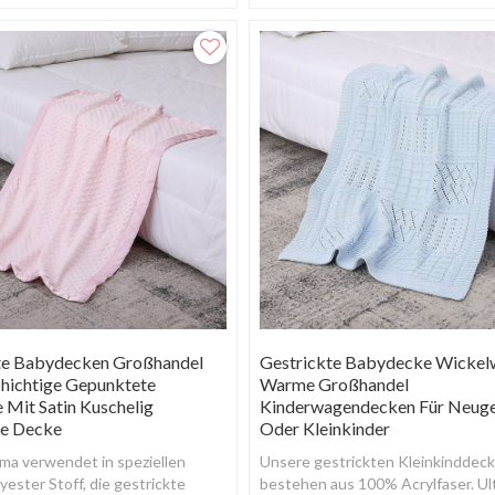
können.
te Babydecken Großhandel
Gestrickte Babydecke Wickel
hichtige Gepunktete
Warme Großhandel
 Mit Satin Kuschelig
Kinderwagendecken Für Neug
e Decke
Oder Kleinkinder
ma verwendet in speziellen
Unsere gestrickten Kleinkinddec
yester Stoff, die gestrickte
bestehen aus 100% Acrylfaser. Ul