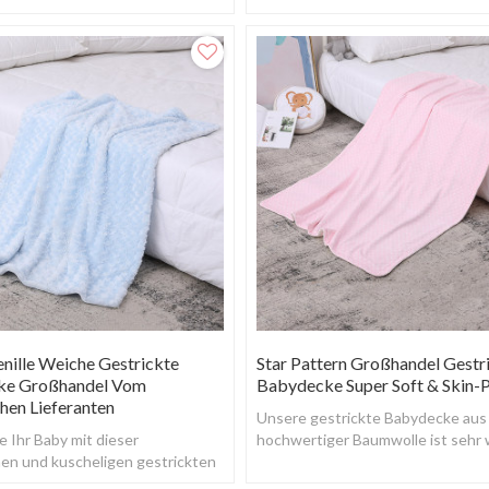
nille Weiche Gestrickte
Star Pattern Großhandel Gestr
ke Großhandel Vom
Babydecke Super Soft & Skin-
hen Lieferanten
Unsere gestrickte Babydecke au
e Ihr Baby mit dieser
hochwertiger Baumwolle ist sehr 
hen und kuscheligen gestrickten
und hautfreundlich.
, um es warm und bequem zu