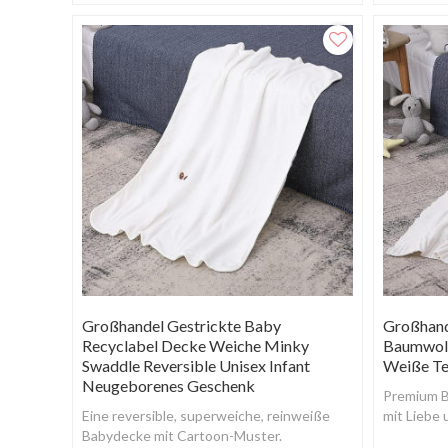
bequem.
strukturie
Großhandel Gestrickte Baby
Großhand
Recyclabel Decke Weiche Minky
Baumwoll
Swaddle Reversible Unisex Infant
Weiße Te
Neugeborenes Geschenk
Premium B
Eine reversible, superweiche, reinweiße
mit Liebe 
Babydecke mit Cartoon-Muster.
hergestell