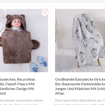
decken, Recycelbar,
Großhandel Babydecke Strick
l, Flanell-Fleece Mit
Bio-Baumwolle Kleinkinddecke
iedliches Design Mit
Jungen Und Mädchen Mit Sch
icht
Affen
ternehmen verwendet weiche
Diese gestrickte Babydecke aus 
n, die das Baby sehr warm
Baumwolle ist bequem und hautfr