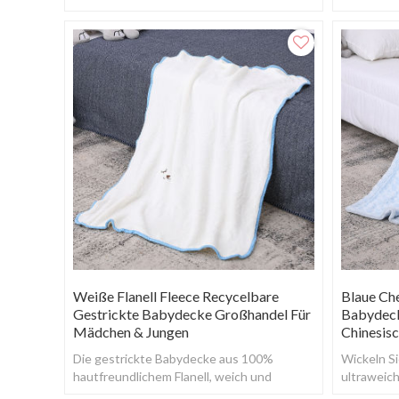
Weiße Flanell Fleece Recycelbare
Blaue Che
Gestrickte Babydecke Großhandel Für
Babydec
Mädchen & Jungen
Chinesisc
Die gestrickte Babydecke aus 100%
Wickeln Si
hautfreundlichem Flanell, weich und
ultraweic
hautnah, leicht, atmungsaktiv und
Babydecke