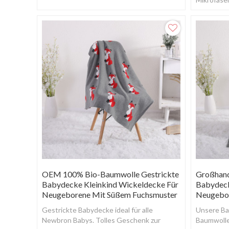
Beruhigung und B
machen und
können.
OEM 100% Bio-Baumwolle Gestrickte
Großhand
Babydecke Kleinkind Wickeldecke Für
Babydeck
Neugeborene Mit Süßem Fuchsmuster
Neugebor
Gestrickte Babydecke ideal für alle
Unsere Ba
Newbron Babys. Tolles Geschenk zur
Baumwolle