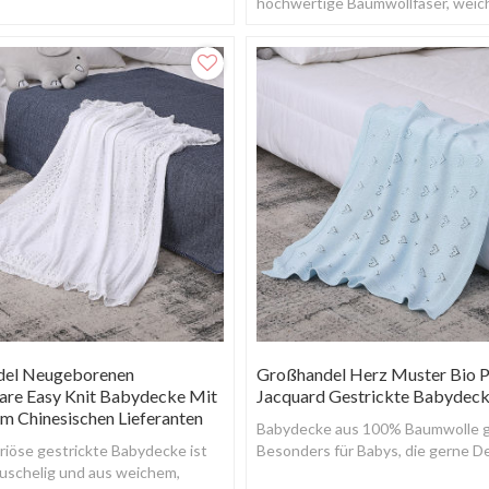
hochwertige Baumwollfaser, weic
hautfreundlich.
el Neugeborenen
Großhandel Herz Muster Bio P
are Easy Knit Babydecke Mit
Jacquard Gestrickte Babydec
m Chinesischen Lieferanten
Babydecke aus 100% Baumwolle ge
riöse gestrickte Babydecke ist
Besonders für Babys, die gerne D
uschelig und aus weichem,
über den Kopf ziehen, ist dies erst