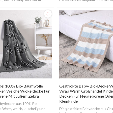
 jahrelang damit spielen
für Babys.
el 100% Bio-Baumwolle
Gestrickte Baby-Bio-Decke W
en Weiche Wickeldecke Für
Wrap Warm Großhandel Kind
ene Mit Süßem Zebra
Decken Für Neugeborene Ode
Kleinkinder
bydecken aus 100% Bio-
. Warm, weich, kuschelig und
Die gestrickte Babydecke aus Ch