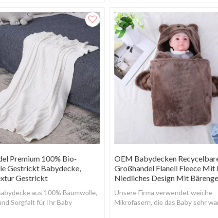
rtem Material.
el Premium 100% Bio-
OEM Babydecken Recycelbar
e Gestrickt Babydecke,
Großhandel Flanell Fleece Mit
xtur Gestrickt
Niedliches Design Mit Bärenge
abydecke aus 100% Baumwolle,
Unsere Firma verwendet weiche
und Sorgfalt für Ihr Baby
Mikrofasern, die das Baby sehr w
t.
machen und jahrelang damit spiel