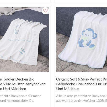
ist keine Hautreizung, weich
und bequem,
em.
eToddler Decken Bio
Organic Soft & Skin-Perfect Kn
te Süße Muster Babydecken
Babydecke Großhandel Für Ju
en Und Mädchen
Und Mädchen
trickte Babydecke für mehr
Alle unsere gestrickten Babydeck
 und Atmungsaktivität.
aus wunderschön weicher 100% B
Baumwolle gefertigt.