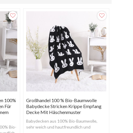
en 100%
Großhandel 100 % Bio-Baumwolle
n Für
Babydecke Stricken Krippe Empfang
önem
Decke Mit Häschenmuster
Babydecken aus 100% Bio-Baumwolle,
100% Bio-
sehr weich und hautfreundlich und
eundlich
angenehm zu tragen, ohne Allergien.