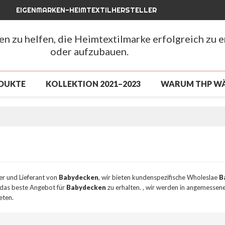
EIGENMARKEN-HEIMTEXTILHERSTELLER
hen zu helfen, die Heimtextilmarke erfolgreich zu 
oder aufzubauen.
DUKTE
KOLLEKTION 2021–2023
WARUM THP W
LUSSVERKAUF
NEUANKÖMMLING 2026
NEUAN
CHLUSSVERKAUF
ÜBER UNS
NACHRICHTEN
FAQ
ler und Lieferant von
Babydecken
, wir bieten kundenspezifische Wholeslae
B
m das beste Angebot für
Babydecken
zu erhalten. , wir werden in angemessener
eten.