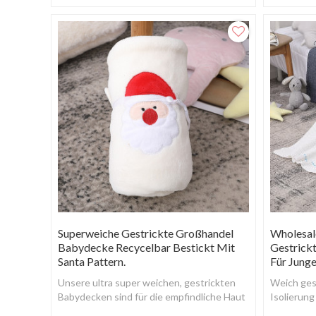
Babydecke 
und bequ
Superweiche Gestrickte Großhandel
Wholesal
Babydecke Recycelbar Bestickt Mit
Gestrick
Santa Pattern.
Für Jung
Unsere ultra super weichen, gestrickten
Weich ges
Babydecken sind für die empfindliche Haut
Isolierung
von Babys geeignet