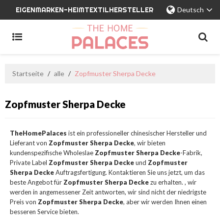
EIGENMARKEN-HEIMTEXTILHERSTELLER
Deutsch
Startseite
/
alle
/
Zopfmuster Sherpa Decke
Zopfmuster Sherpa Decke
TheHomePalaces
ist ein professioneller chinesischer Hersteller und
Lieferant von
Zopfmuster Sherpa Decke
, wir bieten
kundenspezifische Wholeslae
Zopfmuster Sherpa Decke
-Fabrik,
Private Label
Zopfmuster Sherpa Decke
und
Zopfmuster
Sherpa Decke
Auftragsfertigung. Kontaktieren Sie uns jetzt, um das
beste Angebot für
Zopfmuster Sherpa Decke
zu erhalten. , wir
werden in angemessener Zeit antworten, wir sind nicht der niedrigste
Preis von
Zopfmuster Sherpa Decke
, aber wir werden Ihnen einen
besseren Service bieten.