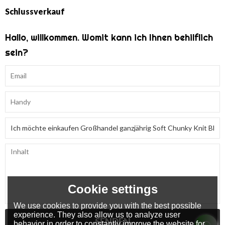
Schlussverkauf
Hallo, willkommen. Womit kann ich Ihnen behilflich
sein?
Cookie settings
We use cookies to provide you with the best possible
experience. They also allow us to analyze user
SENDEN
behavior in order to constantly improve the website for