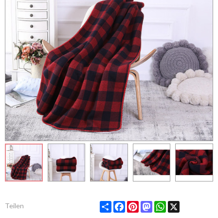
Share
Facebook
Pinterest
Mastodon
WhatsApp
X
Teilen