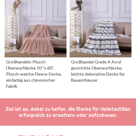
Großhandels-Plüsch-
Großhandel Grade A Acryl
Überwurfdecke 50 "x 60",
gestrickte Überwurfdecke,
Plüsch-weiche Fleece-Decke,
leichte dekorative Decke für
einfarbig aus chinesischer
Bauernhäuser
Fabrik
Ziel ist es, dabei zu helfen, die Marke für Heimtextilien
erfolgreich zu erweitern oder aufzubauen.