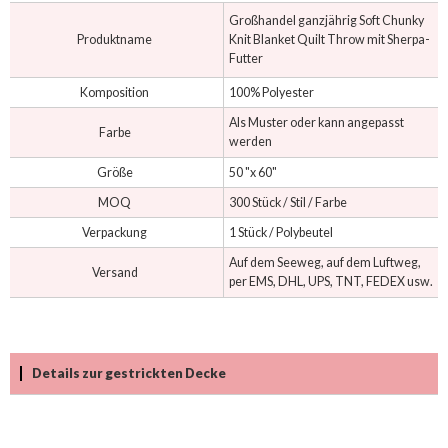
Großhandel ganzjährig Soft Chunky
Produktname
Knit Blanket Quilt Throw mit Sherpa-
Futter
Komposition
100% Polyester
Als Muster oder kann angepasst
Farbe
werden
Größe
50 "x 60"
MOQ
300 Stück / Stil / Farbe
Verpackung
1 Stück / Polybeutel
Auf dem Seeweg, auf dem Luftweg,
Versand
per EMS, DHL, UPS, TNT, FEDEX usw.
Details zur gestrickten Decke