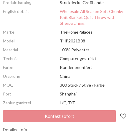
Produktkatalog
Strickdecke Großhandel
English details
Wholesale All Season Soft Chunky
Knit Blanket Quilt Throw with
Sherpa Lining
Marke
TheHomePalaces
Modell
THP2021B08
Material
100% Polyester
Technik
Computer gestrickt
Farbe
Kundenorientiert
Ursprung
China
MOQ
300 Stück / Stlye / Farbe
Port
Shanghai
Zahlungsmittel
L/C, T/T
Kontakt sofort
Detailed Info