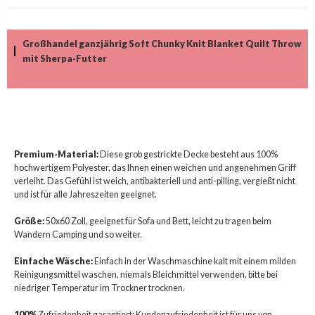
Großhandel ganzjährig Soft Chunky Knit Blanket Quilt Throw
mit Sherpa-Futter
Premium-Material:
Diese grob gestrickte Decke besteht aus 100%
hochwertigem Polyester, das Ihnen einen weichen und angenehmen Griff
verleiht. Das Gefühl ist weich, antibakteriell und anti-pilling, vergießt nicht
und ist für alle Jahreszeiten geeignet.
Größe:
50x60 Zoll, geeignet für Sofa und Bett, leicht zu tragen beim
Wandern Camping und so weiter.
Einfache Wäsche:
Einfach in der Waschmaschine kalt mit einem milden
Reinigungsmittel waschen, niemals Bleichmittel verwenden, bitte bei
niedriger Temperatur im Trockner trocknen.
100%
Zufriedenheit garantiert: Kundenzufriedenheit ist für uns von